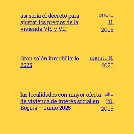
enero
así sería el decreto para
11,
ajustar los precios de la
vivienda VIS y VIP
2026
agosto 8,
Gran salón inmobiliario
2025
2025
julio
las localidades con mayor oferta
20,
de vivienda de interés social en
Bogotá – Junio 2025
2025